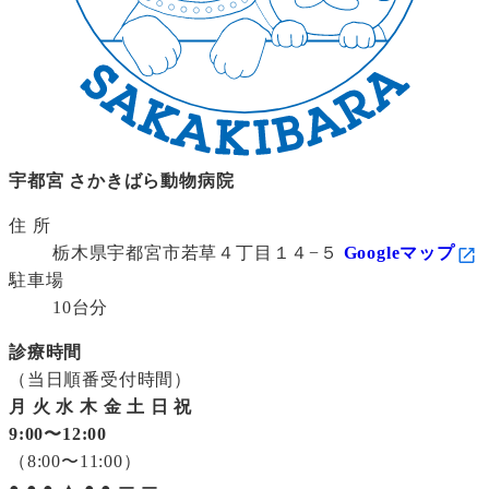
宇都宮 さかきばら動物病院
住 所
栃木県宇都宮市若草４丁目１４−５
Googleマップ
駐車場
10台分
診療時間
（当日順番受付時間）
月
火
水
木
金
土
日
祝
9:00〜12:00
（8:00〜11:00）
●
●
●
▲
●
●
ー
ー