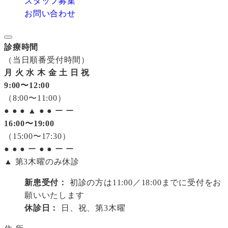
スタッフ募集
お問い合わせ
診療時間
（当日順番受付時間）
月
火
水
木
金
土
日
祝
9:00〜12:00
（8:00〜11:00）
●
●
●
▲
●
●
ー
ー
16:00〜19:00
（15:00〜17:30）
●
●
●
ー
●
●
ー
ー
▲ 第3木曜のみ休診
新患受付：
初診の方は11:00／18:00までに受付をお
願いいたします
休診日：
日、祝、第3木曜