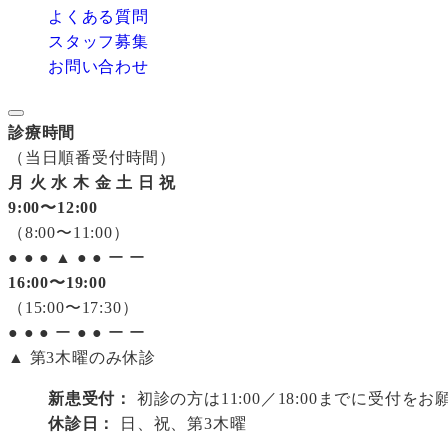
よくある質問
スタッフ募集
お問い合わせ
診療時間
（当日順番受付時間）
月
火
水
木
金
土
日
祝
9:00〜12:00
（8:00〜11:00）
●
●
●
▲
●
●
ー
ー
16:00〜19:00
（15:00〜17:30）
●
●
●
ー
●
●
ー
ー
▲ 第3木曜のみ休診
新患受付：
初診の方は11:00／18:00までに受付を
休診日：
日、祝、第3木曜